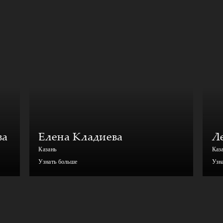
ва
Елена Кладиева
Л
Казань
Каз
Узнать больше
Узн