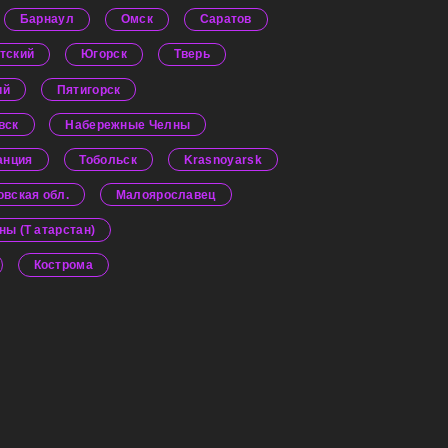
Барнаул
Омск
Саратов
тский
Югорск
Тверь
ий
Пятигорск
вск
Набережные Челны
анция
Тобольск
Krasnoyarsk
овская обл.
Малоярославец
ы (Т атарстан)
Кострома