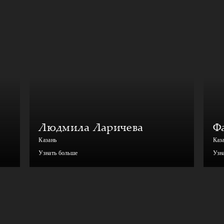
Людмила Ларичева
Ф
Казань
Каз
Узнать больше
Узн