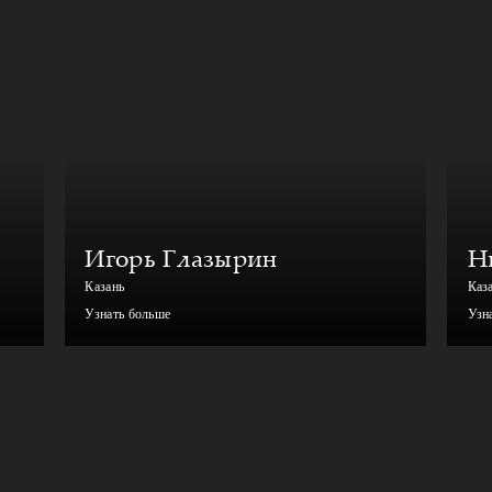
Игорь Глазырин
Н
Казань
Каз
Узнать больше
Узн