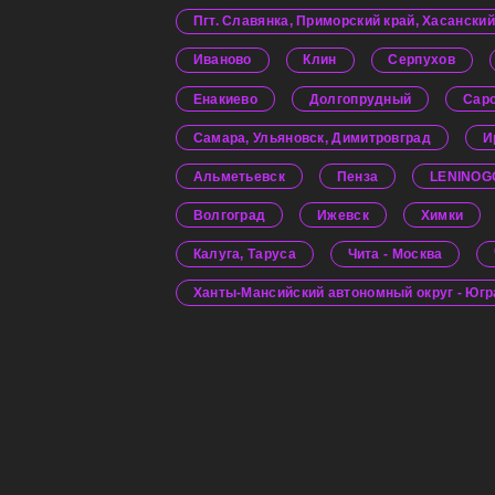
Пгт. Славянка, Приморский край, Хасанский
Иваново
Клин
Серпухов
Енакиево
Долгопрудный
Сар
Самара, Ульяновск, Димитровград
И
Альметьевск
Пенза
LENINOG
Волгоград
Ижевск
Химки
Калуга, Таруса
Чита - Москва
Ханты-Мансийский автономный округ - Югра