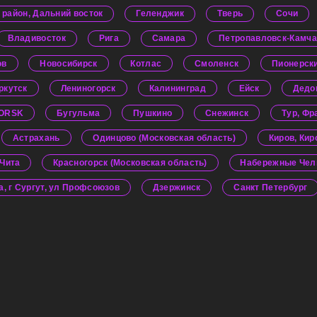
 район, Дальний восток
Геленджик
Тверь
Сочи
Владивосток
Рига
Самара
Петропавловск-Камча
ов
Новосибирск
Котлас
Смоленск
Пионерск
ркутск
Лениногорск
Калининград
Ейск
Дедо
ORSK
Бугульма
Пушкино
Снежинск
Тур, Фр
Астрахань
Одинцово (Московская область)
Киров, Кир
Чита
Красногорск (Московская область)
Набережные Челн
, г Сургут, ул Профсоюзов
Дзержинск
Санкт Петербург