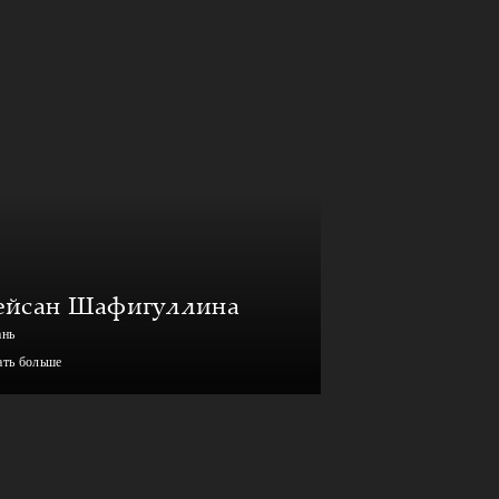
ейсан Шафигуллина
ань
ать больше