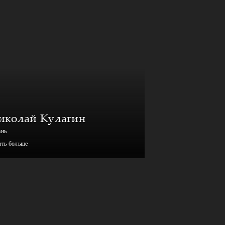
иколай Кулагин
ань
ать больше