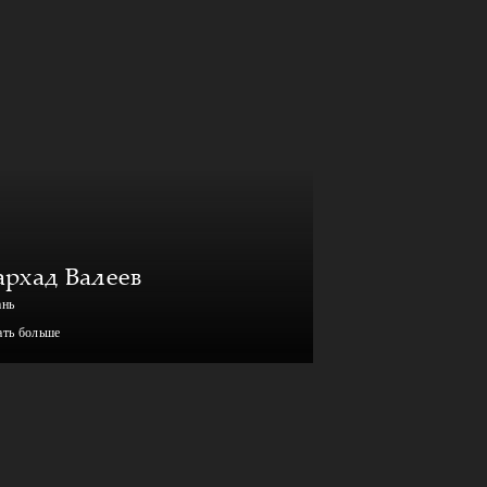
архад Валеев
ань
ать больше