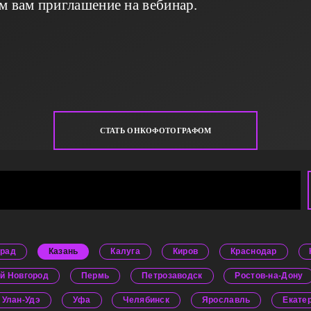
м вам приглашение на вебинар.
СТАТЬ ОНКОФОТОГРАФОМ
град
Казань
Калуга
Киров
Краснодар
й Новгород
Пермь
Петрозаводск
Ростов-на-Дону
Улан-Удэ
Уфа
Челябинск
Ярославль
Екате