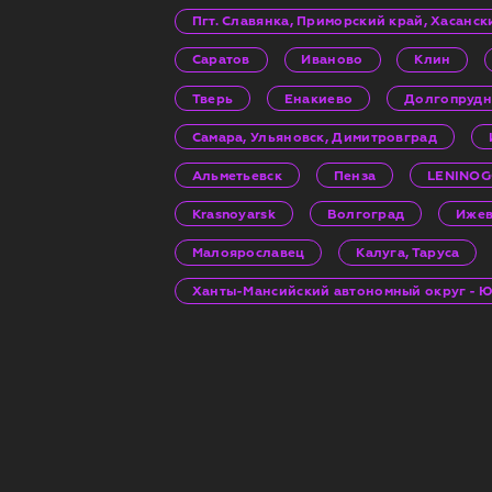
Пгт. Славянка, Приморский край, Хасанс
Саратов
Иваново
Клин
Тверь
Енакиево
Долгопруд
Самара, Ульяновск, Димитровград
Альметьевск
Пенза
LENINO
Krasnoyarsk
Волгоград
Ижев
Малоярославец
Калуга, Таруса
Ханты-Мансийский автономный округ - Юг