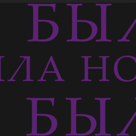
БЫЛ
ЛА Н
 БЫЛ