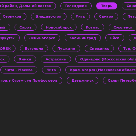
кий район, Дальний восток
Геленджик
Тверь
Соч
Серпухов
Владивосток
Рига
Самара
Пет
ный
Саров
Новосибирск
Котлас
Смоленск
Иркутск
Лениногорск
Калининград
Ейск
Д
GORSK
Бугульма
Пушкино
Снежинск
Тур, 
ск
Химки
Астрахань
Одинцово (Московская обла
Чита - Москва
Чита
Красногорск (Московская област
ра, г Сургут, ул Профсоюзов
Дзержинск
Санкт Петерб