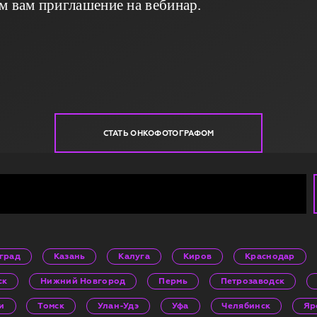
м вам приглашение на вебинар.
СТАТЬ ОНКОФОТОГРАФОМ
град
Казань
Калуга
Киров
Краснодар
ск
Нижний Новгород
Пермь
Петрозаводск
и
Томск
Улан-Удэ
Уфа
Челябинск
Яр