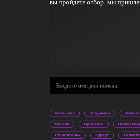
вы пройдете отбор, мы пришле
Балашиха
Владимир
Зелено
Москва
Мурманск
Нижнекам
Стерлитамак
Сургут
Тольятт