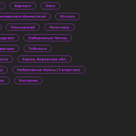
и
Барнаул
Омск
ропавловск-Камчатский
Югорск
Пионерский
Пятигорск
едовск
Набережные Челны
Франция
Тобольск
сть)
Киров, Кировская обл.
ь)
Набережные Челны (Т атарстан)
ург
Кострома