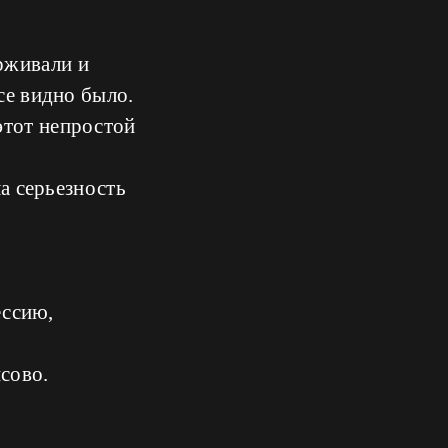
рживали и
се видно было.
этот непростой
ла серьезность
ессию,
сово.