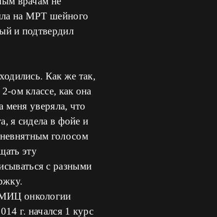
зным врачам не
ошла на МРТ шейного
рый и подтвердил
ходились. Как же так,
2-ом классе, как она
а меня уверяла, что
а, я сидела в фойе и
 невнятным голосом
щать эту
исываться с разными
ржку.
 НМИЦ онкологии
14 г. начался 1 курс