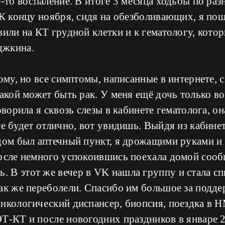
е-то воспаление. В итоге 3 месяца ходьбы по ра
 К концу ноября, сидя на обезболивающих, я п
вили на КТ грудной клетки и к гематологу, кото
джкина.
ому, но все симптомы, написанные в интернете, с
акой может быть рак. У меня ещё дочь только во 
оворила я сквозь слезы в кабинете гематолога, он
е будет отлично, вот увидишь. Выйдя из кабинет
ядом был аптечный пункт, я дрожащими руками и
после немного успокоившись поехала домой сооб
 В этот же вечер в VK нашла группу и стала сп
ак же переболели. Спасибо им большое за подде
онкологический диспансер, биопсия, поездка в
Т-КТ и после новогодних праздников в январе 20