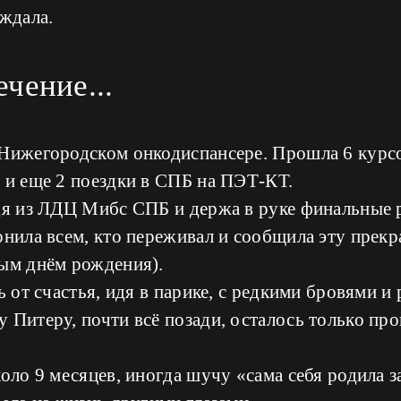
 ждала.
ечение...
 Нижегородском онкодиспансере. Прошла 6 курс
 и еще 2 поездки в СПБ на ПЭТ-КТ.
йдя из ЛДЦ Мибс СПБ и держа в руке финальные 
онила всем, кто переживал и сообщила эту прекр
-ым днём рождения).
ь от счастья, идя в парике, с редкими бровями и
 Питеру, почти всё позади, осталось только пр
коло 9 месяцев, иногда шучу «сама себя родила з