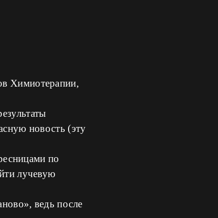
ов Химиотерапии,
результаты
асную новость (эту
 ресницами по
ойти лучевую
аново», ведь после